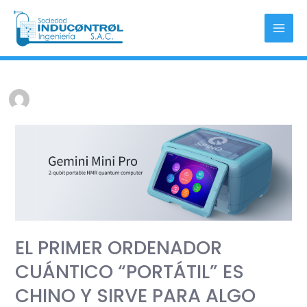
Skip
Mai
to
Men
content
EL
PRIMER
ORDENADOR
CUÁNTICO
“PORTÁTIL”
ES
EL PRIMER ORDENADOR
CHINO
Y
CUÁNTICO “PORTÁTIL” ES
SIRVE
CHINO Y SIRVE PARA ALGO
PARA