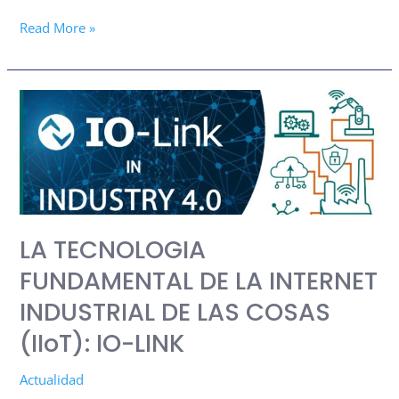
Read More »
LA
TECNOLOGIA
FUNDAMENTAL
DE
LA
INTERNET
LA TECNOLOGIA
INDUSTRIAL
DE
FUNDAMENTAL DE LA INTERNET
LAS
INDUSTRIAL DE LAS COSAS
COSAS
(IIoT): IO-LINK
(IIoT):
IO-
Actualidad
LINK