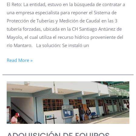
MAYOLO
El Reto: La entidad, estuvo en la búsqueda de contratar a
–
una empresa especialista para reponer el Sistema de
ELECTROPERÚ
Protección de Tuberías y Medición de Caudal en las 3
tubería forzadas, ubicada en la CH Santiago Antúnez de
Mayolo, el cual utiliza el recurso hídrico proveniente del
río Mantaro. La solución: Se instaló un
Read More »
ADQUISICIÓN
DE
EQUIPOS
ENTRENADORES
EN
MONTAJE
ADQUISICIÓN DE EQUIPOS
DE