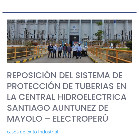
REPOSICIÓN
DEL
SISTEMA
DE
PROTECCIÓN
DE
REPOSICIÓN DEL SISTEMA DE
TUBERIAS
EN
PROTECCIÓN DE TUBERIAS EN
LA
LA CENTRAL HIDROELECTRICA
CENTRAL
SANTIAGO AUNTUNEZ DE
HIDROELECTRICA
SANTIAGO
MAYOLO – ELECTROPERÚ
AUNTUNEZ
casos de exito Industrial
DE