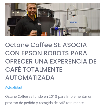
Octane
Coffee
SE
ASOCIA
CON
EPSON
Octane Coffee SE ASOCIA
ROBOTS
PARA
CON EPSON ROBOTS PARA
OFRECER
OFRECER UNA EXPERENCIA DE
UNA
CAFÉ TOTALMENTE
EXPERENCIA
DE
AUTOMATIZADA
CAFÉ
Actualidad
TOTALMENTE
AUTOMATIZADA
Octane Coffee se fundó en 2018 para implementar un
proceso de pedido y recogida de café totalmente