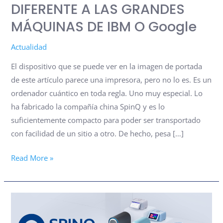
DIFERENTE A LAS GRANDES
ALGO
DIFERENTE
MÁQUINAS DE IBM O Google
A
Actualidad
LAS
GRANDES
El dispositivo que se puede ver en la imagen de portada
MÁQUINAS
de este artículo parece una impresora, pero no lo es. Es un
DE
ordenador cuántico en toda regla. Uno muy especial. Lo
IBM
ha fabricado la compañía china SpinQ y es lo
o
suficientemente compacto para poder ser transportado
Google
con facilidad de un sitio a otro. De hecho, pesa […]
Read More »
¿QUIERES
UN