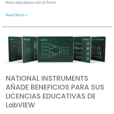
fines educativos con el firme
Read More »
NATIONAL
INSTRUMENTS
AÑADE
BENEFICIOS
PARA
SUS
NATIONAL INSTRUMENTS
LICENCIAS
EDUCATIVAS
AÑADE BENEFICIOS PARA SUS
DE
LICENCIAS EDUCATIVAS DE
LabVIEW
LabVIEW