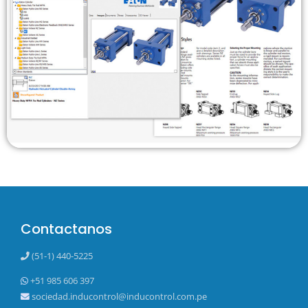
Contactanos
(51-1) 440-5225
+51 985 606 397
sociedad.inducontrol@inducontrol.com.pe